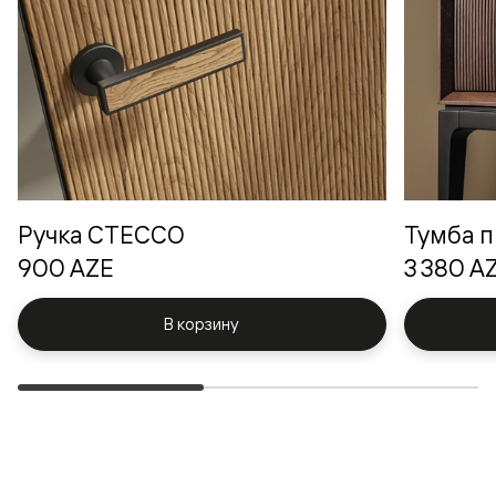
Ручка СТЕССО
Тумба п
900 AZE
3 380 A
В корзину