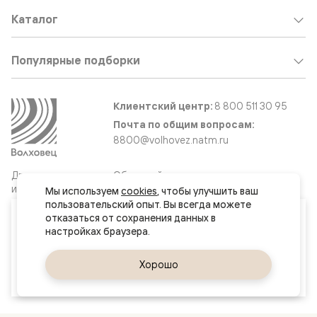
Каталог
Популярные подборки
Клиентский центр:
8 800 511 30 95
Почта по общим вопросам:
8800@volhovez.natm.ru
Двери
Обратный звонок
и интерьерные
Мы используем 
cookies
, чтобы улучшить ваш 
решения
пользовательский опыт. Вы всегда можете 
Ваш город
отказаться от сохранения данных в 
Баку
Сайт не является публичной офертой
Правовая информация
Да, верно
Хорошо
Сменить город
© 2026 Волховец