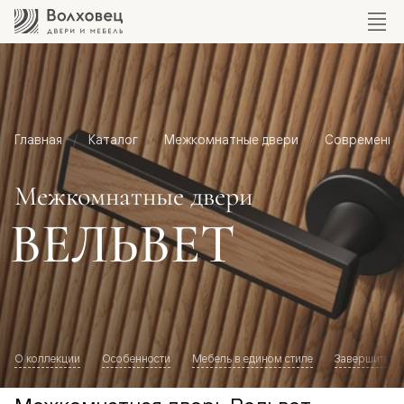
Главная
Каталог
Межкомнатные двери
Современный
Межкомнатные двери
ВЕЛЬВЕТ
О коллекции
Особенности
Мебель в едином стиле
Завершите о