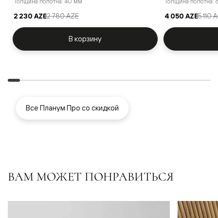
Толщина полотна: 40 мм
Толщина полотна:
2 230 AZE
2 780 AZE
4 050 AZE
5 110 
В корзину
Все Планум Про со скидкой
ВАМ МОЖЕТ ПОНРАВИТЬСЯ