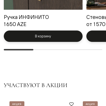
Ручка ИНФИНИТО
Стенов
1 650 AZE
от
1 570
В корзину
УЧАСТВУЮТ В АКЦИИ
АКЦИЯ
АКЦИЯ