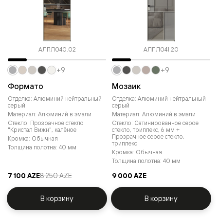
АЛПЛ040.02
АЛПЛ041.20
+9
+9
Формато
Мозаик
Отделка: Алюминий нейтральный
Отделка: Алюминий нейтральный
серый
серый
Материал: Алюминий в эмали
Материал: Алюминий в эмали
Стекло: Прозрачное стекло
Стекло: Сатинированное серое
"Кристал Вижн", калёное
стекло, триплекс, 6 мм +
Прозрачное серое стекло,
Кромка: Обычная
триплекс
Толщина полотна: 40 мм
Кромка: Обычная
Толщина полотна: 40 мм
7 100 AZE
8 250 AZE
9 000 AZE
В корзину
В корзину