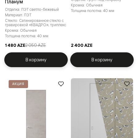
Планум
Кромка: Обычная
Отделка: ПЭТ светло-бежевый
Толщина полотна: 40 мм
Материал: ПЭТ
Стекло: Сатинированное стекло с
гравировкой «КВАДРО», триплекс
Кромка: Обычная
Толщина полотна: 40 мм
1 480 AZE
2 050 AZE
2 400 AZE
В корзину
В корзину
АКЦИЯ