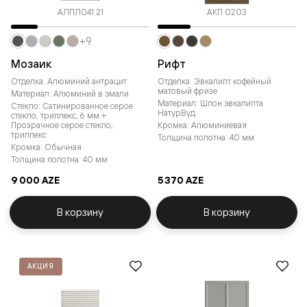
АЛПЛ041.21
АКП 0203
+9
Мозаик
Рифт
Отделка: Алюминий антрацит
Отделка: Эвкалипт кофейный
матовый фризе
Материал: Алюминий в эмали
Материал: Шпон эвкалипта
Стекло: Сатинированное серое
НатурВуд
стекло, триплекс, 6 мм +
Прозрачное серое стекло,
Кромка: Алюминиевая
триплекс
Толщина полотна: 40 мм
Кромка: Обычная
Толщина полотна: 40 мм
9 000 AZE
5 370 AZE
В корзину
В корзину
АКЦИЯ