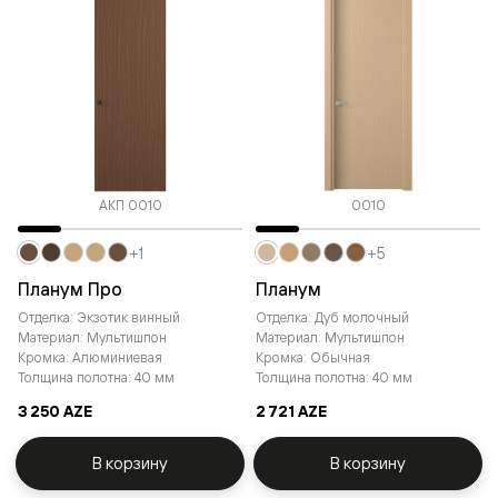
АКП 0010
0010
+1
+5
Планум Про
Планум
Отделка: Экзотик винный
Отделка: Дуб молочный
Материал: Мультишпон
Материал: Мультишпон
Кромка: Алюминиевая
Кромка: Обычная
Толщина полотна: 40 мм
Толщина полотна: 40 мм
3 250 AZE
2 721 AZE
В корзину
В корзину