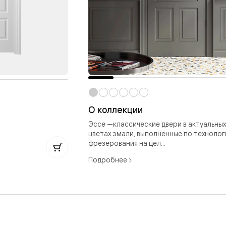
евые
евые
ные
О коллекции
ский
Эссе —классические двери в актуальных
цветах эмали, выполненные по технолог
фрезерования на цел...
Подробнее
бную