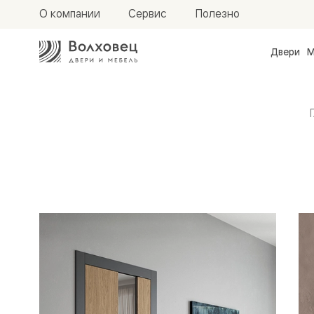
О компании
Сервис
Полезно
Двери
М
Межкомн
двери
Доступн
и практи
Фридом
Центро
Межкомнатные
Галант
Нео
Планум
двери
Секрето
-
скрытые
двери
Фрезеро
двери
в
эмали
Прайм
Маскот
Эссе