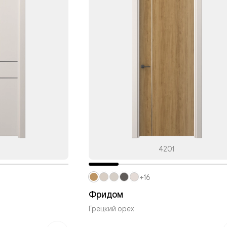
одки
ика
4201
+16
Фридом
Грецкий орех