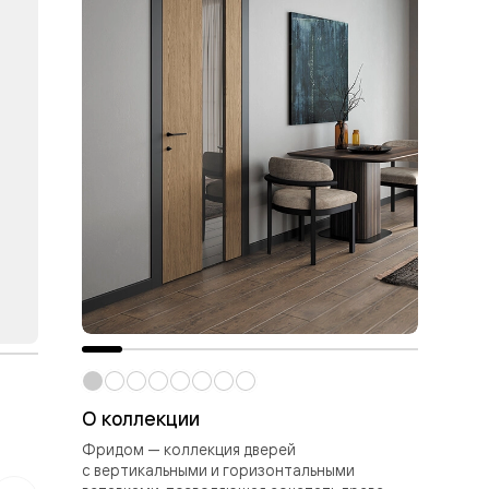
О коллекции
Фр
Фридом — коллекция дверей
Лес
с вертикальными и горизонтальными