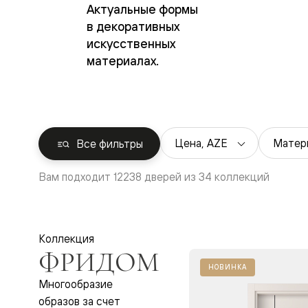
Актуальные формы
Вельвет 
рифлени
в декоративных
Рифт —
искусственных
натураль
материалах.
шпон
Софтфор
плавные
формы
Из
массива
Палаццо
Цена, AZE
Матер
Все фильтры
Антик
Шарм
Лигнум
Вам подходит 12238 дверей из 34 коллекций
Тоскана
Эго
Из
алюмини
и стекла
Коллекция
Двери
ФРИДОМ
Формато
НОВИНКА
Перегор
Формато
Многообразие
Двери
образов за счет
Мозаик