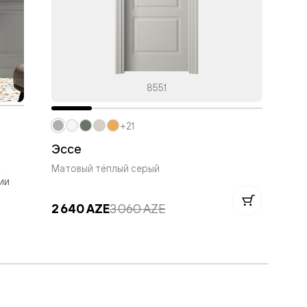
8551
+21
Эссе
Эс
Матовый тёплый серый
Мат
ии
2 640 AZE
3 060 AZE
2 