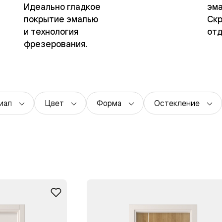
Идеально гладкое
эма
—
е
покрытие эмалью
Скр
и технология
отд
ный
фрезерования.
м —
иал
Цвет
Форма
Остекление
я
одки