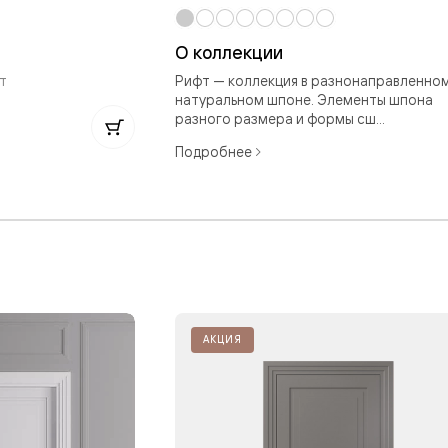
е
О коллекции
т
Рифт — коллекция в разнонаправленно
натуральном шпоне. Элементы шпона
я
разного размера и формы сш...
Подробнее
е
ные
пон
ные
АКЦИЯ
яющей