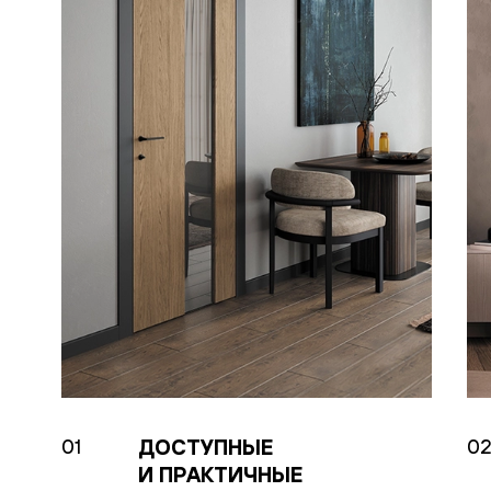
Рокка
Фрэйм
Альба
Дюна
Париж
Нео
Классик
Линия
Гладкие
и
скрытые
Планум
Про —
алюмини
кромка
Планум
Секрето
-
скрытые
двери
Дизайнер
Селект —
ДОСТУПНЫЕ
01
0
фрезеро
по
И ПРАКТИЧНЫЕ
шпону