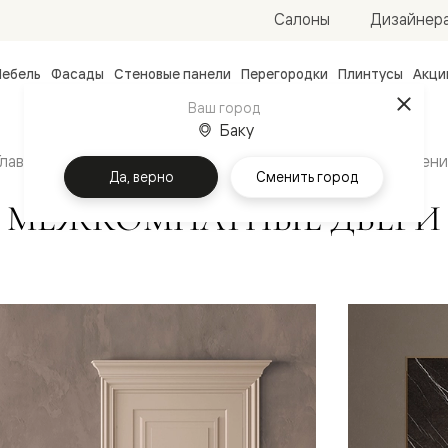
Салоны
Дизайнер
ебель
Фасады
Стеновые панели
Перегородки
Плинтусы
Акци
атные
Ваш город
Баку
ые
чные
Главная
Каталог
Межкомнатные двери
Направлени
Да, верно
Сменить город
МЕЖКОМНАТНЫЕ ДВЕРИ
ванные