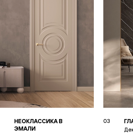
евая
ские
НЕОКЛАССИКА В
ГЛ
2
03
вание
ЭМАЛИ
Дек