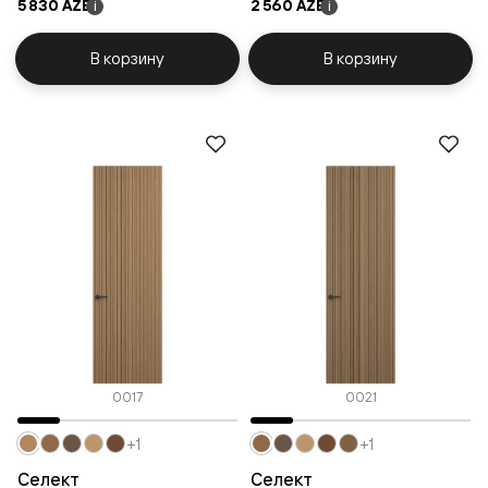
5 830 AZE
2 560 AZE
i
i
В корзину
В корзину
0017
0021
+1
+1
Селект
Селект