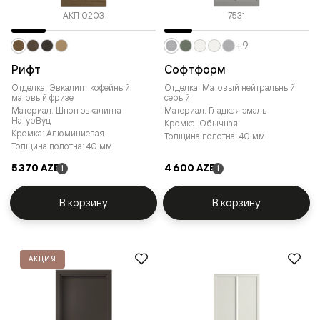
АКП 0203
7531
+9
Рифт
Софтформ
Отделка: Эвкалипт кофейный
Отделка: Матовый нейтральный
матовый фризе
серый
Материал: Шпон эвкалипта
Материал: Гладкая эмаль
НатурВуд
Кромка: Обычная
Кромка: Алюминиевая
Толщина полотна: 40 мм
Толщина полотна: 40 мм
5 370 AZE
4 600 AZE
i
i
В корзину
В корзину
АКЦИЯ