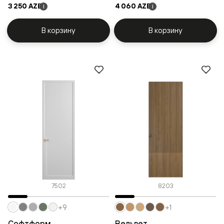
3 250 AZE
4 060 AZE
i
i
В корзину
В корзину
7502
8203
+9
+1
Софтформ
Вельвет