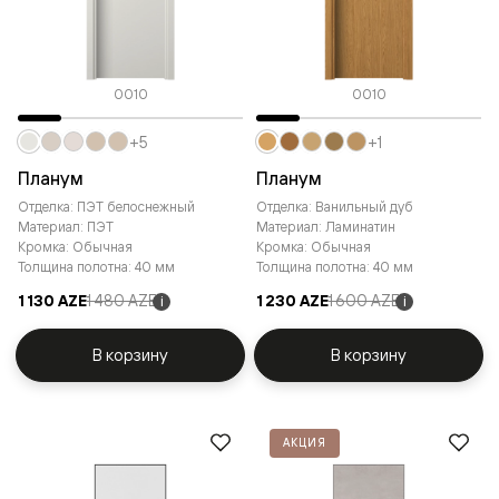
0010
0010
+5
+1
Планум
Планум
Отделка: ПЭТ белоснежный
Отделка: Ванильный дуб
Материал: ПЭТ
Материал: Ламинатин
Кромка: Обычная
Кромка: Обычная
Толщина полотна: 40 мм
Толщина полотна: 40 мм
1 130 AZE
1 480 AZE
1 230 AZE
1 600 AZE
i
i
В корзину
В корзину
АКЦИЯ