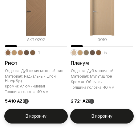
АКП 0202
0010
+1
+5
Рифт
Планум
Отделка: Дуб сепия матовый рифт
Отделка: Дуб молочный
Материал: Радиальный шпон
Материал: Мультишпон
НатурВуд
Кромка: Обычная
Кромка: Алюминиевая
Толщина полотна: 40 мм
Толщина полотна: 40 мм
5 410 AZE
2 721 AZE
i
i
В корзину
В корзину