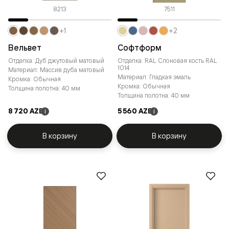
8213
7511
+1
+2
Вельвет
Софтформ
Отделка: Дуб джутовый матовый
Отделка: RAL Слоновая кость RAL
1014
Материал: Массив дуба матовый
Материал: Гладкая эмаль
Кромка: Обычная
Кромка: Обычная
Толщина полотна: 40 мм
Толщина полотна: 40 мм
8 720 AZE
5 560 AZE
i
i
В корзину
В корзину