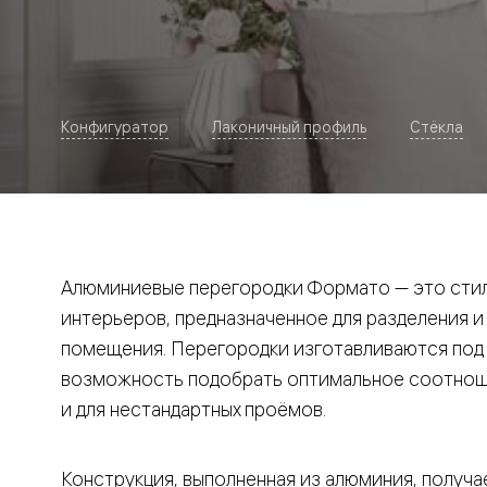
Рокка
Фрэйм
Альба
Дюна
Париж
Нео
Конфигуратор
Лаконичный профиль
Стёкла
Классик
Линия
Гладкие
и
скрытые
Планум
Про —
алюмини
Алюминиевые перегородки Формато — это стил
кромка
Планум
интерьеров, предназначенное для разделения и
Секрето
помещения. Перегородки изготавливаются под и
-
скрытые
возможность подобрать оптимальное соотноше
двери
Дизайнер
и для нестандартных проёмов.
Селект —
фрезеро
по
Конструкция, выполненная из алюминия, получае
шпону