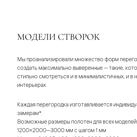
бука
Шпоновы
отделки
Имитация
шпона
Из
МОДЕЛИ СТВОРОК
алюмини
и
стекла
Покрыты
эмалью
Мы проанализировали множество форм перего
Однотон
создать максимально выверенные — такие, кот
ПЭТ
Мультиш
стильно смотреться и в минималистичных, и в 
Раздвиж
интерьерах.
двери
Вдоль
стены
В
Каждая перегородка изготавливается индивиду
пенал
Со
замерам*.
скрытой
Возможные размеры полотен для всех моделей
направл
Арочные
1200×2000—3000 мм с шагом 1 мм
двери