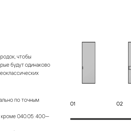
е
я
е
родок, чтобы
ные
орые будут одинаково
пон
неоклассических
ные
ально по точным
01
02
 кроме 040.05: 400—
яющей