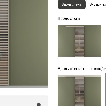
одки
Вдоль стены
Внутри п
ика
Вдоль стены
Вдоль стены на потолок
Дв
i