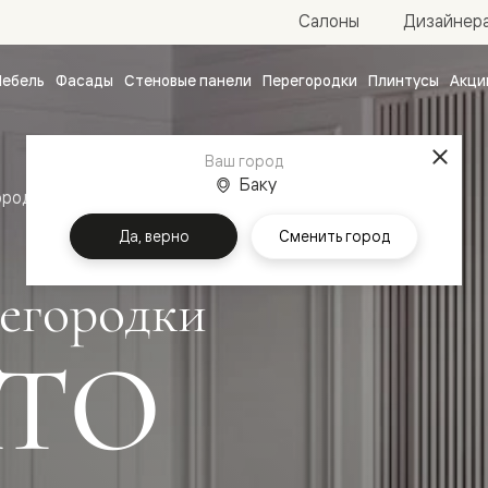
Салоны
Дизайнер
ебель
Фасады
Стеновые панели
Перегородки
Плинтусы
Акци
атные
ые
Ваш город
чные
Баку
ородки
Да, верно
Сменить город
егородки
ТО
ванные