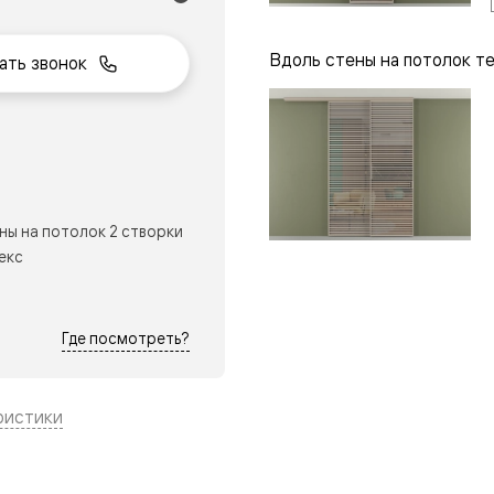
Вдоль стены на потолок т
ать звонок
нный
ы на потолок 2 створки
екс
Где посмотреть?
м
ые
ристики