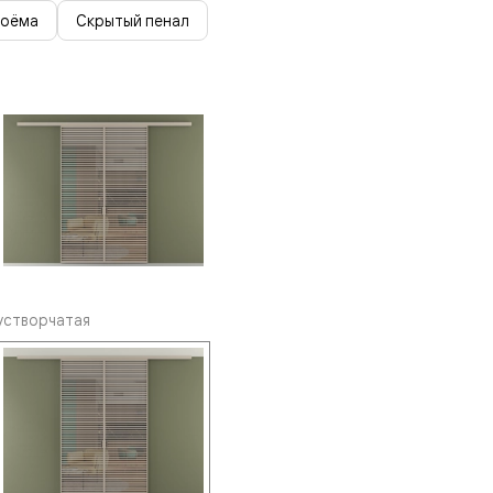
роёма
Скрытый пенал
устворчатая