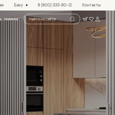
Баку
ам
8 (800) 333-80-12
Контакты
Поиск
и
Новинки
по
сайту