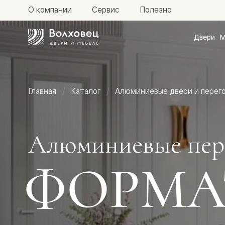
О компании
Сервис
Полезно
Двери
М
Межкомн
двери
Доступн
и практи
Фридом
Главная
Каталог
Алюминиевые двери и перег
Центро
Галант
Нео
Планум
Секрето
Алюминиевые пер
-
скрытые
двери
ФОРМА
Фрезеро
двери
в
эмали
Прайм
Маскот
Эссе