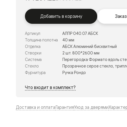
Тоскана
Литера
Тоскана
Ромбо
Добавить в корзину
Заказ
Тоскана
Элегантэ
Лигнум
Артикул
АЛПР 040.07 АБСК
Совреме
Толщина полотна
40 мм
стиль
Фридом
Отделка
АБСК Алюминий бисквитный
Рифт
Створки
2 шт. 800*2600 мм
Вельвет
Система
Перегородка Формато вдоль стен
Планум
Стекло
Прозрачное серое стекло, трипл
Планум
Про
Фурнитура
Ручка Рондо
Линия
Дизайн
Что входит в комплект?
Палаццо
Селект
Софтфор
Зеркальн
Доставка и оплата
Гарантия
Уход за дверями
Характе
Планум
Про
Скрытые
двери