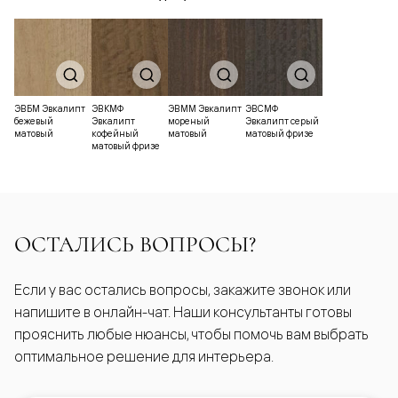
ЭВБМ Эвкалипт
ЭВКМФ
ЭВММ Эвкалипт
ЭВСМФ
бежевый
Эвкалипт
мореный
Эвкалипт серый
матовый
кофейный
матовый
матовый фризе
матовый фризе
ОСТАЛИСЬ ВОПРОСЫ?
Если у вас остались вопросы, закажите звонок или
напишите в онлайн-чат. Наши консультанты готовы
прояснить любые нюансы, чтобы помочь вам выбрать
оптимальное решение для интерьера.