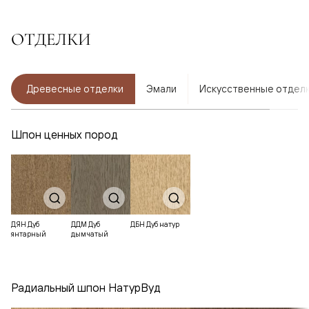
ОТДЕЛКИ
Древесные отделки
Эмали
Искусственные отдел
Шпон ценных пород
ДЯН Дуб
ДДМ Дуб
ДБН Дуб натур
янтарный
дымчатый
Радиальный шпон НатурВуд