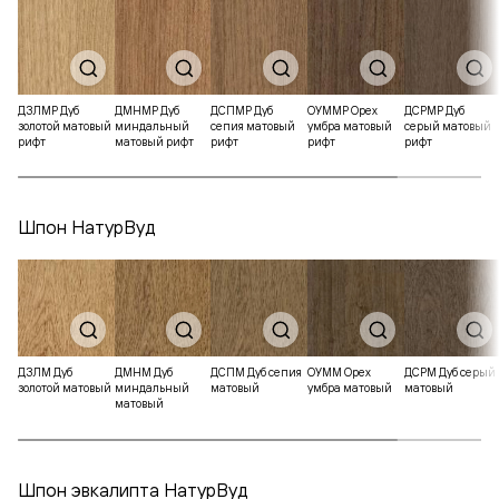
ДЗЛМР Дуб
ДМНМР Дуб
ДСПМР Дуб
ОУММР Орех
ДСРМР Дуб
золотой матовый
миндальный
сепия матовый
умбра матовый
серый матовый
рифт
матовый рифт
рифт
рифт
рифт
Шпон НатурВуд
ДЗЛМ Дуб
ДМНМ Дуб
ДСПМ Дуб сепия
ОУММ Орех
ДСРМ Дуб серый
золотой матовый
миндальный
матовый
умбра матовый
матовый
матовый
Шпон эвкалипта НатурВуд