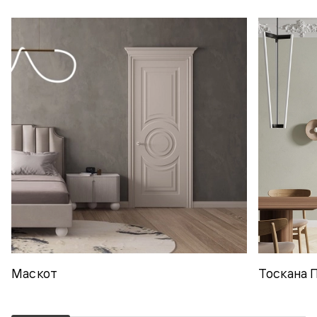
Маскот
Тоскана 