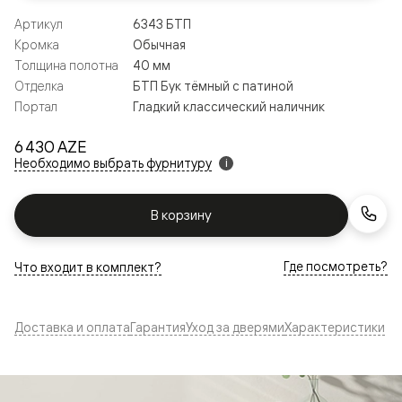
Артикул
6343 БТП
Кромка
Обычная
Толщина полотна
40 мм
Отделка
БТП Бук тёмный с патиной
Портал
Гладкий классический наличник
6 430 AZE
Необходимо выбрать фурнитуру
i
В корзину
Где посмотреть?
Что входит в комплект?
Доставка и оплата
Гарантия
Уход за дверями
Характеристики